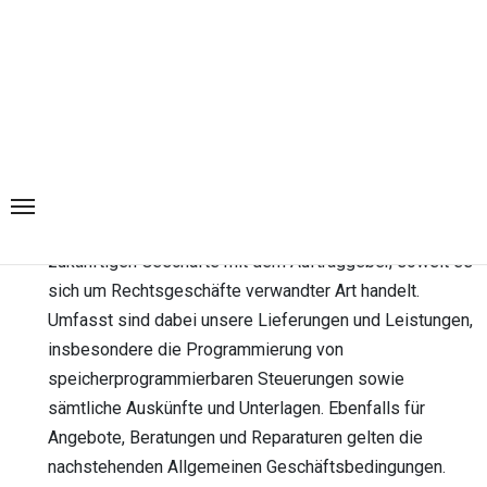
AGB
I. Allgemeines
Die nachfolgenden Allgemeinen Geschäftsbedingungen
gelten für den gesamten Geschäftsverkehr zwischen
Hausmann Elektrotechnik – Ronnie Hausmann und dem
jeweiligen Vertragspartner – Auftraggeber -. Diese
Allgemeinen Geschäftsbedingungen gelten auch für alle
zukünftigen Geschäfte mit dem Auftraggeber, soweit es
sich um Rechtsgeschäfte verwandter Art handelt.
Umfasst sind dabei unsere Lieferungen und Leistungen,
insbesondere die Programmierung von
speicherprogrammierbaren Steuerungen sowie
sämtliche Auskünfte und Unterlagen. Ebenfalls für
Angebote, Beratungen und Reparaturen gelten die
nachstehenden Allgemeinen Geschäftsbedingungen.